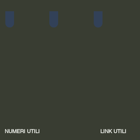
Linea Z-1
Kit Pro Raid
Pacchetti Completi R
NUMERI UTILI
LINK UTILI