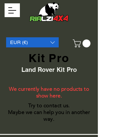
EUR (€)
Kit Pro
Land Rover Kit Pro
We currently have no products to
show here.
Try to contact us.
Maybe we can help you in another
way.