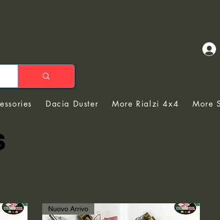
essories
Dacia Duster
More Rialzi 4x4
More S
s
Nuovo Arrivo