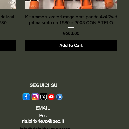
rialzati
Kit ammortizzatori maggiorati panda 4x4/2wd
980
prima serie da 1980 a 2003 CON STELO
Price
€688.00
Add to Cart
SEGUICI SU
EMAIL
Pec
rialzi4x4evo@pec.it