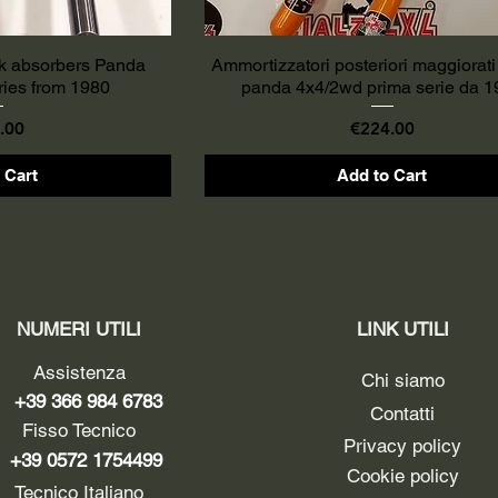
ck absorbers Panda
Ammortizzatori posteriori maggiorati 
eries from 1980
panda 4x4/2wd prima serie da 1
Price
.00
€224.00
 Cart
Add to Cart
NUMERI UTILI
LINK UTILI
Assistenza
Chi siamo
+39 366 984 6783
Contatti
Fisso Tecnico
Privacy policy
+39 0572 1754499
Cookie policy
Tecnico Italiano