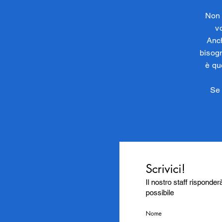
Non 
v
Anch
bisogn
è qu
Se 
Scrivici!
Il nostro staff risponder
possibile
Nome