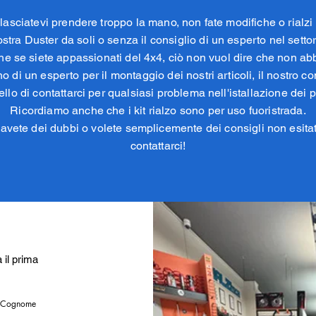
lasciatevi prendere troppo la mano, non fate modifiche o rialzi 
ostra Duster da soli o senza il consiglio di un esperto nel settor
e se siete appassionati del 4x4, ciò non vuol dire che non ab
o di un esperto per il montaggio dei nostri articoli, il nostro co
ello di contattarci per qualsiasi problema nell'istallazione dei p
Ricordiamo anche che i kit rialzo sono per uso fuoristrada.
avete dei dubbi o volete semplicemente dei consigli non esita
contattarci!
à il prima
Cognome