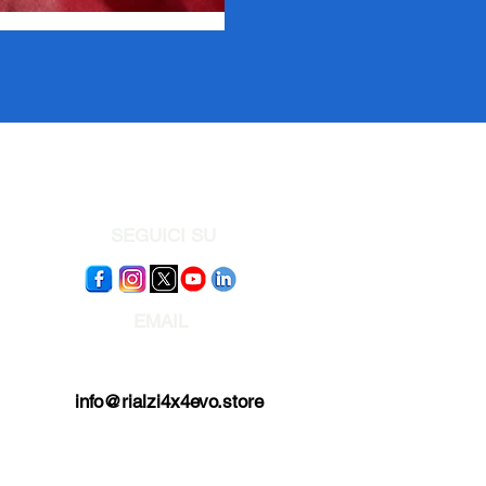
SEGUICI SU
EMAIL
Pec
rialzi4x4evo@pec.it
info@rialzi4x4evo.store
e-mail preventivi
preventivi4x4@gmail.com