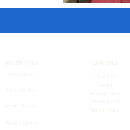
NUMERI UTILI
LINK UTILI
Assistenza
Chi siamo
+39 366 984 6783
Contatti
Fisso Tecnico
Privacy policy
+39 0572 1754499
Cookie policy
Tecnico Italiano
Termini d'uso
+39 3669846791
Tecnico Estero