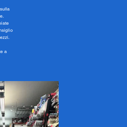
sulla
e.
biate
nsiglio
ezzi.
te a