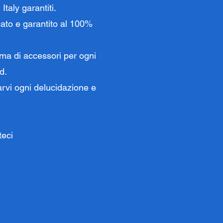
taly garantiti.
icato e garantito al 100%
mma di accessori per ogni
d.
arvi ogni delucidazione e
teci