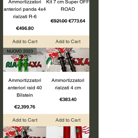
Ammortizzatori
Kit 7 cm Super OFF
anteriori panda 4x4
ROAD
rialzati R-6
Regular Price
Sale Price
€921.00
€773.64
Price
€496.80
Add to Cart
Add to Cart
NUOVO 2023
Ammortizzatori
Ammortizzatori
anteriori raid 40
rialzati 4 cm
Bilstein
Price
€383.40
Price
€2,399.76
Add to Cart
Add to Cart