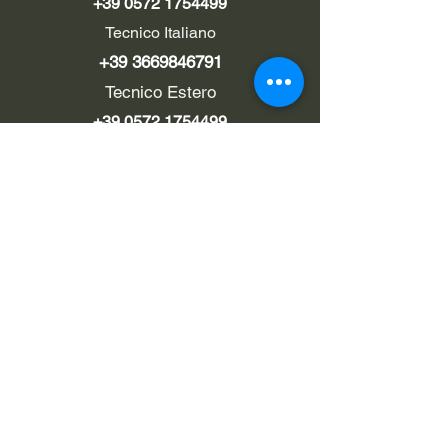
+39 0572 1754499
Tecnico Italiano
+39 3669846791
Tecnico Estero
+39 0572 1754499
LINK UTILI
Chi siamo
Contatti
Privacy policy
Cookie policy
Termini d'uso
EMAIL
Pec
rialzi4x4evo@pec.it
info@rialzi4x4evo.store
e-mail preventivi