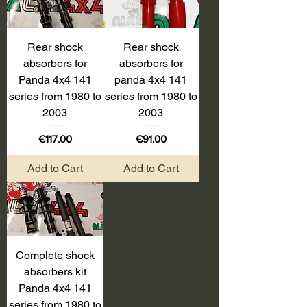
Rear shock
Rear shock
absorbers for
absorbers for
Panda 4x4 141
panda 4x4 141
series from 1980 to
series from 1980 to
2003
2003
Price
Price
€117.00
€91.00
Add to Cart
Add to Cart
Complete shock
absorbers kit
Panda 4x4 141
series from 1980 to