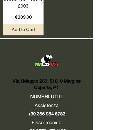
2003
Price
€209.00
Add to Cart
Via I Maggio 283, 51010 Margine
Coperta, PT
NUMERI UTILI
Assistenza
+39 366 984 6783
Fisso Tecnico