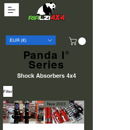
EUR (€)
Panda I°
Series
Shock Absorbers 4x4
Filter
New 2023