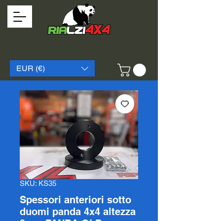
EUR (€)
SKU: KS35
Spessori anteriori sotto
duomi panda 4x4 altezza