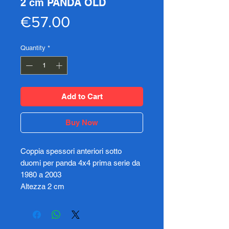
2 cm PANDA OLD
Price
€57.00
Quantity
*
Add to Cart
Buy Now
Coppia spessori anteriori sotto
duomi per panda 4x4 prima serie da
1980 a 2003
Altezza 2 cm