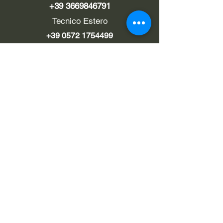
+39 3669846791
Tecnico Estero
+39 0572 1754499
LINK UTILI
Chi siamo
Contatti
Privacy policy
Cookie policy
Termini d'uso
EMAIL
Pec
rialzi4x4evo@pec.it
info@rialzi4x4evo.store
e-mail preventivi
preventivi4x4@gmail.com