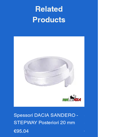
Related
Products
Spessori DACIA SANDERO -
Spessori DACIA SAND
STEPWAY Posteriori 20 mm
STEPWAY Posteriori 3
Price
Price
€95.04
€95.04