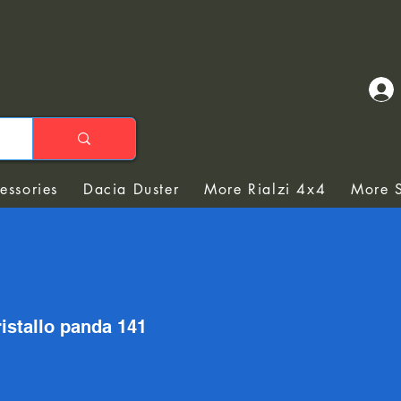
essories
Dacia Duster
More Rialzi 4x4
More S
ristallo panda 141