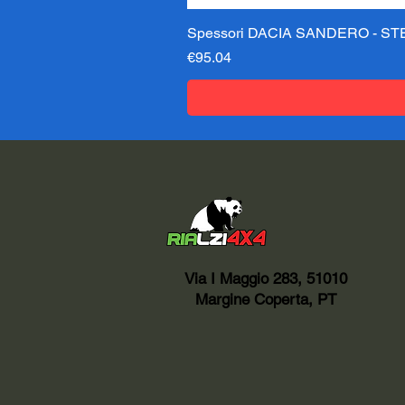
Spessori DACIA SANDERO - STE
Price
€95.04
Via I Maggio 283, 51010
Margine Coperta, PT