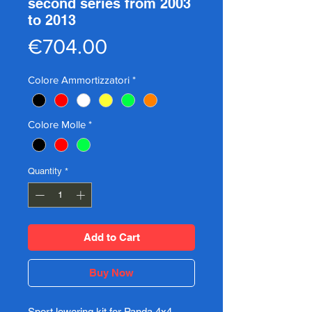
second series from 2003
to 2013
Price
€704.00
Colore Ammortizzatori
*
Colore Molle
*
Quantity
*
Add to Cart
Buy Now
Sport lowering kit for Panda 4x4