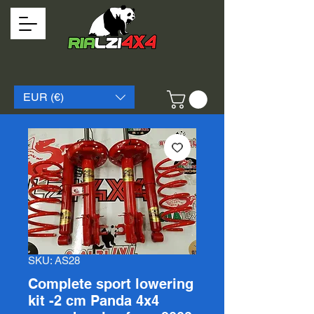
EUR (€)
SKU: AS28
Complete sport lowering
kit -2 cm Panda 4x4