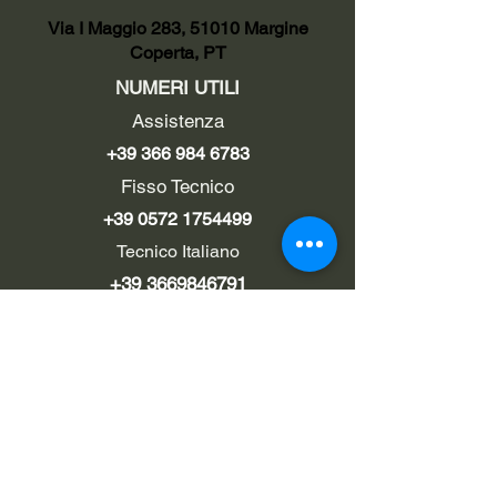
Via I Maggio 283, 51010 Margine
Coperta, PT
NUMERI UTILI
Assistenza
+39 366 984 6783
Fisso Tecnico
+39 0572 1754499
Tecnico Italiano
+39 3669846791
Tecnico Estero
+39 0572 1754499
LINK UTILI
Chi siamo
Contatti