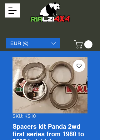
EUR (€)
SKU: KS10
Spacers kit Panda 2wd
first series from 1980 to