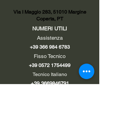
Via I Maggio 283, 51010 Margine
Coperta, PT
NUMERI UTILI
Assistenza
+39 366 984 6783
Fisso Tecnico
+39 0572 1754499
Tecnico Italiano
+39 3669846791
Tecnico Estero
+39 0572 1754499
LINK UTILI
Chi siamo
Contatti