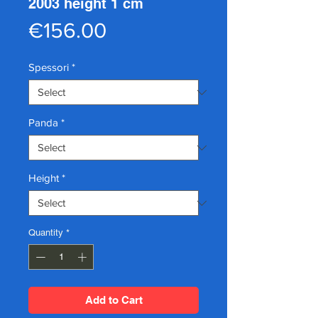
2003 height 1 cm
Price
€156.00
Spessori
*
Panda
*
Height
*
Quantity
*
Add to Cart