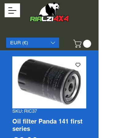
EUR (€)
SKU: RIC37
Oil filter Panda 141 first
series