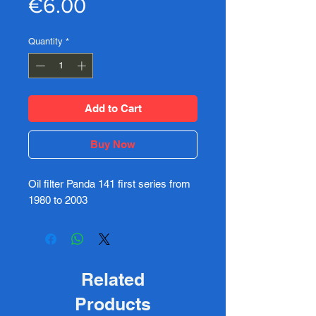
Price
€6.00
Quantity
*
Add to Cart
Buy Now
Oil filter Panda 141 first series from
1980 to 2003
Related
Products