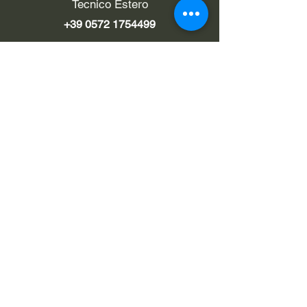
Tecnico Estero
+39 0572 1754499
LINK UTILI
Chi siamo
Contatti
Privacy policy
Cookie policy
Termini d'uso
EMAIL
Pec
rialzi4x4evo@pec.it
info@rialzi4x4evo.store
e-mail preventivi
preventivi4x4@gmail.com
SEGUICI SU