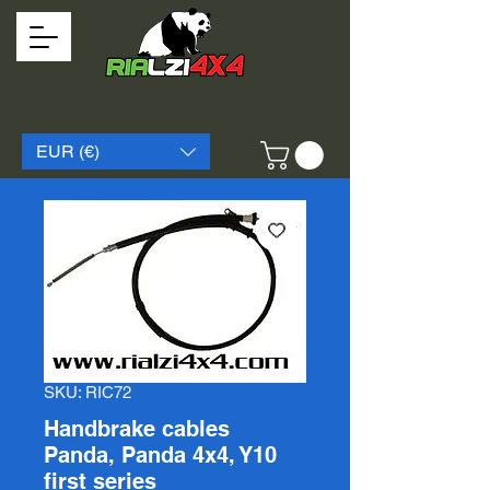
EUR (€)
SKU: RIC72
Handbrake cables
Panda, Panda 4x4, Y10
first series