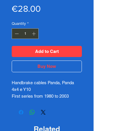
Price
€28.00
Quantity
*
Add to Cart
Buy Now
Handbrake cables Panda, Panda
4x4 e Y10
First series from 1980 to 2003
Related