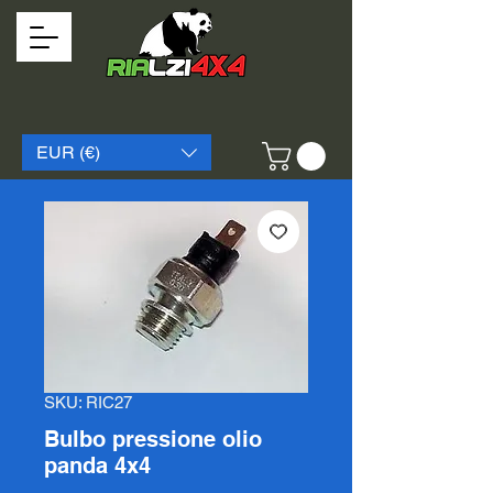
EUR (€)
SKU: RIC27
Bulbo pressione olio
panda 4x4