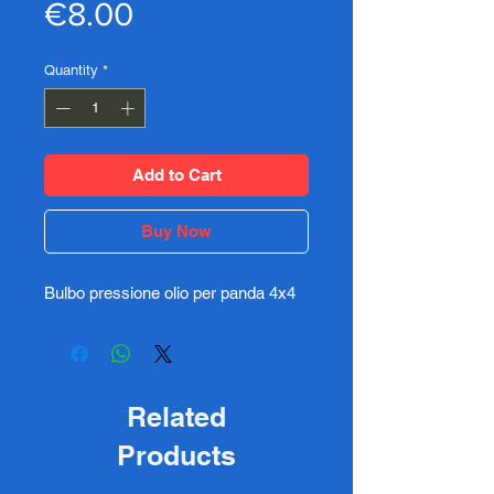
Price
€8.00
Quantity
*
Add to Cart
Buy Now
Bulbo pressione olio per panda 4x4
Related
Products