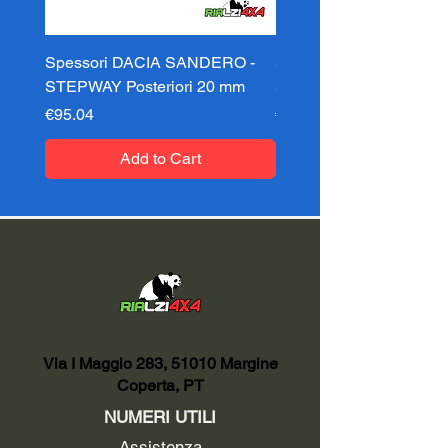
Spessori DACIA SANDERO -
Spessori DACIA SAND
STEPWAY Posteriori 20 mm
STEPWAY Posteriori 3
Price
Price
€95.04
€95.04
Add to Cart
Via I Maggio 283, 51010 Margine
Coperta, PT
NUMERI UTILI
Assistenza