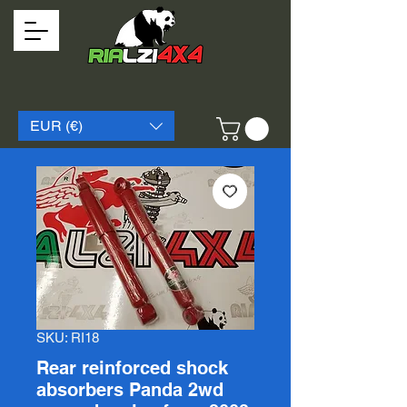
EUR (€)
SKU: RI18
Rear reinforced shock
absorbers Panda 2wd