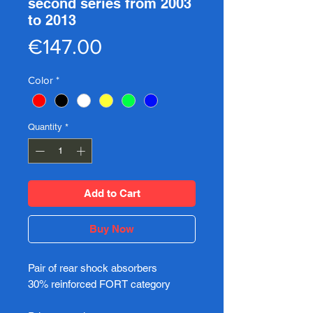
second series from 2003
to 2013
Price
€147.00
Color
*
Quantity
*
Add to Cart
Buy Now
Pair of rear shock absorbers
30% reinforced FORT category