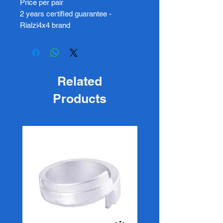
Price per pair
2 years certified guarantee -
Rialzi4x4 brand
Related
Products