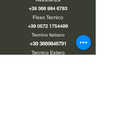
+39 366 984 6783
Fisso Tecnico
+39 0572 1754499
Tecnico Italiano
+39 3669846791
Tecnico Estero
+39 0572 1754499
LINK UTILI
Chi siamo
Contatti
Privacy policy
Cookie policy
Termini d'uso
EMAIL