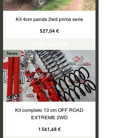
Kit 4cm panda 2wd prima serie
Prix
527,04 €
Ajouter au panier
News
Kit completo 13 cm OFF ROAD
EXTREME 2WD
Prix
1 561,68 €