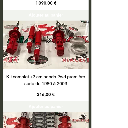
Prix
1 090,00 €
Ajouter au panier
Kit complet +2 cm panda 2wd première
série de 1980 à 2003
Prix
316,00 €
Ajouter au panier