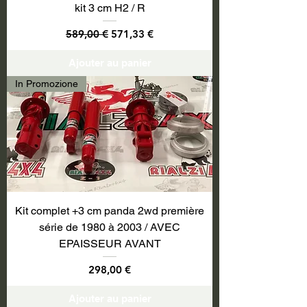
kit 3 cm H2 / R
Prix original
Prix promotionnel
589,00 €
571,33 €
Ajouter au panier
In Promozione
Kit complet +3 cm panda 2wd première
série de 1980 à 2003 / AVEC
EPAISSEUR AVANT
Prix
298,00 €
Ajouter au panier