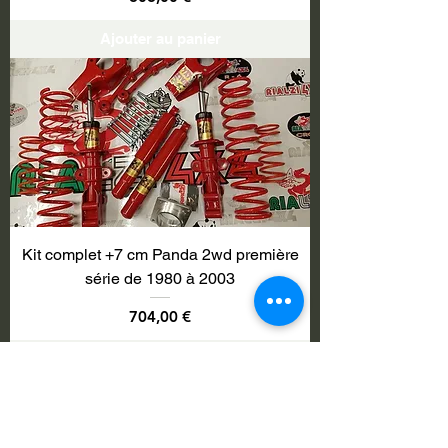
Ajouter au panier
Kit complet +7 cm Panda 2wd première
série de 1980 à 2003
Prix
704,00 €
Ajouter au panier