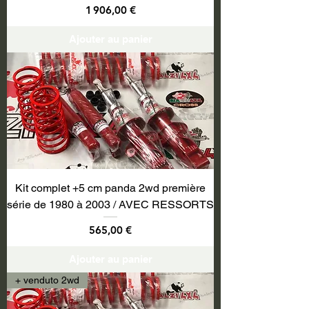
Prix
1 906,00 €
Ajouter au panier
Kit complet +5 cm panda 2wd première
série de 1980 à 2003 / AVEC RESSORTS
Prix
565,00 €
Ajouter au panier
+ venduto 2wd