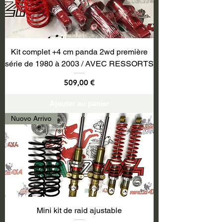
Kit complet +4 cm panda 2wd première
série de 1980 à 2003 / AVEC RESSORTS
Prix
509,00 €
Ajouter au panier
Nuovo Arrivo
Mini kit de raid ajustable