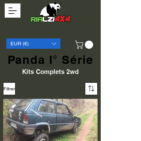
EUR (€)
Panda I° Série
Kits Complets 2wd
Filtrer