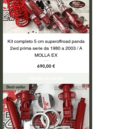
Kit completo 5 cm superoffroad panda
2wd prima serie da 1980 a 2003 / A
MOLLA EX
Prix
690,00 €
Ajouter au panier
Best-seller