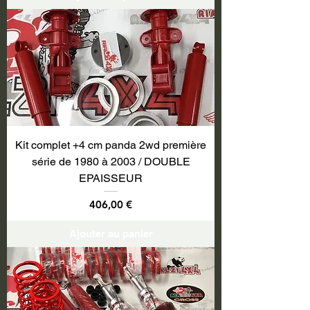
Kit complet +4 cm panda 2wd première
série de 1980 à 2003 / DOUBLE
EPAISSEUR
Prix
406,00 €
Ajouter au panier