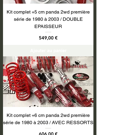
Kit complet +5 cm panda 2wd première
série de 1980 à 2003 / DOUBLE
EPAISSEUR
Prix
549,00 €
Ajouter au panier
Kit complet +6 cm panda 2wd première
série de 1980 à 2003 / AVEC RESSORTS
Prix
606,00 €