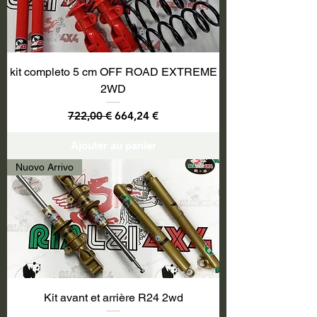
kit completo 5 cm OFF ROAD EXTREME
2WD
Prix original
Prix promotionnel
722,00 €
664,24 €
Ajouter au panier
Nuovo Arrivo
Kit avant et arrière R24 2wd