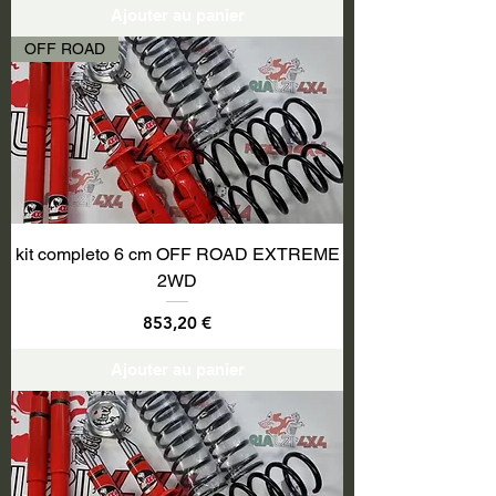
Ajouter au panier
OFF ROAD
kit completo 6 cm OFF ROAD EXTREME
2WD
Prix
853,20 €
Ajouter au panier