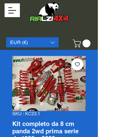
EUR (€)
SKU : KC23.1
Kit completo da 8 cm
panda 2wd prima serie