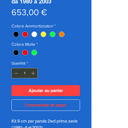
da 1980 a 2003
Prix
653,00 €
Colore Ammortizzatori
*
Colore Molle
*
Quantité
*
Ajouter au panier
Commander et payer
Kit 8 cm per panda 2wd prima serie
(1980--&gt;2003)