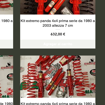
a 1980 a
Kit extremo panda 4x4 prima serie da 1980 a
2003 altezza 7 cm
Precio
632,00 €
Agregar al carrito
 de 1980
Kit extremo panda 4x4 prima serie da 1980 a