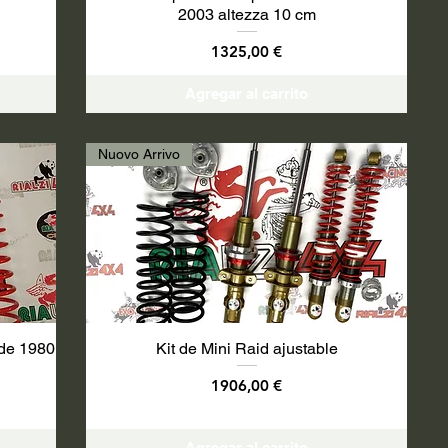
2003 altezza 10 cm
Precio
1325,00 €
Agregar al carrito
Nuovo Arrivo
 de 1980
Kit de Mini Raid ajustable
Precio
1906,00 €
Agregar al carrito