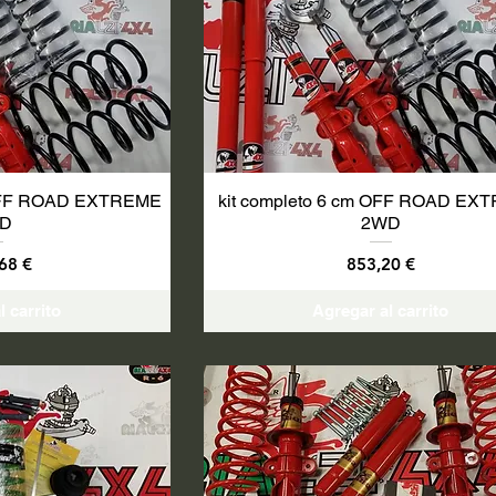
 OFF ROAD EXTREME
kit completo 6 cm OFF ROAD EX
D
2WD
o
Precio
68 €
853,20 €
l carrito
Agregar al carrito