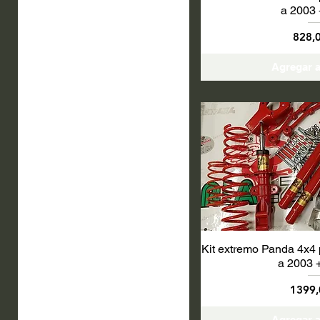
a 2003
Preci
828,
Agregar a
Kit extremo Panda 4x4 
a 2003 
Preci
1399,
Agregar a