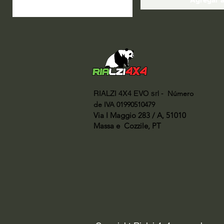
RIALZI 4X4 EVO srl -
Número
de IVA 01990510479
Via I Maggio 283 / A, 51010
Massa e
Cozzile, PT