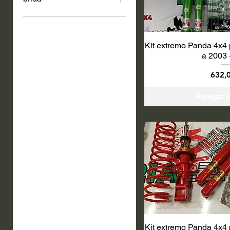
con brida
Sin brida
Kit extremo Panda 4x4 
a 2003
Preci
632,
Agregar a
Kit extremo Panda 4x4 