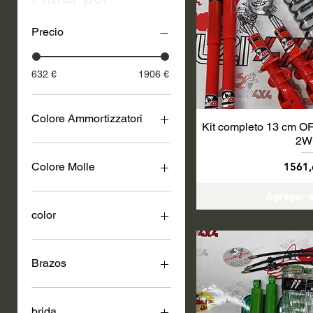
Precio
632 €
1906 €
Colore Ammortizzatori
Kit completo 13 cm
2W
Preci
Colore Molle
1561,
Agregar a
color
Brazos
Con brazos
Sin brazos
brida