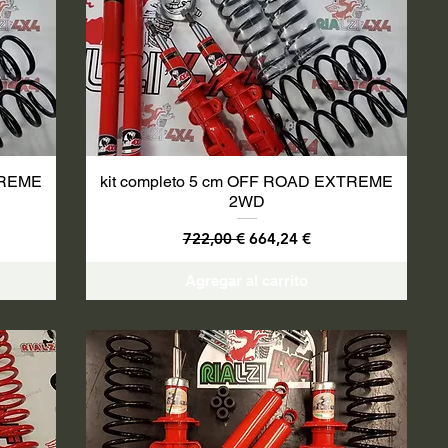
TREME
kit completo 5 cm OFF ROAD EXTREME
2WD
Precio
Precio de oferta
722,00 €
664,24 €
Agregar al carrito