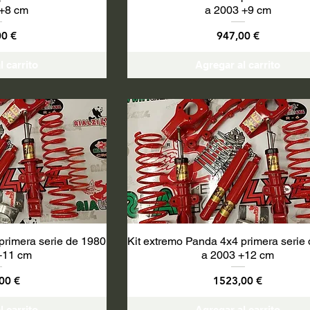
 +8 cm
a 2003 +9 cm
o
Precio
00 €
947,00 €
l carrito
Agregar al carrito
primera serie de 1980
Kit extremo Panda 4x4 primera serie
+11 cm
a 2003 +12 cm
o
Precio
00 €
1523,00 €
l carrito
Agregar al carrito