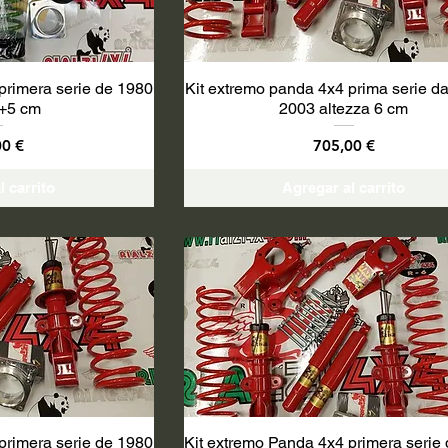
primera serie de 1980
Kit extremo panda 4x4 prima serie d
 +5 cm
2003 altezza 6 cm
o
Precio
00 €
705,00 €
l carrito
Agregar al carrito
primera serie de 1980
Kit extremo Panda 4x4 primera serie