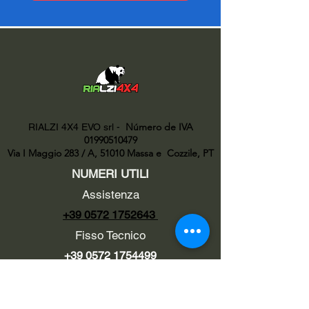
Número de IVA
RIALZI 4X4 EVO srl -
01990510479
Via I Maggio 283 / A, 51010 Massa e
Cozzile, PT
NUMERI UTILI
Assistenza
+39 0572 1752643
Fisso Tecnico
+39 0572 1754499
Tecnico Italiano
+39 3669846791