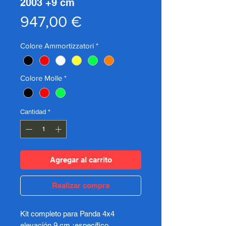
2003 +9 cm
Precio
947,00 €
Colore Ammortizzatori
*
Colore Molle
*
Cantidad
*
Agregar al carrito
Realizar compra
Kit completo para Panda 4x4
elevación 9 cm ¡específico