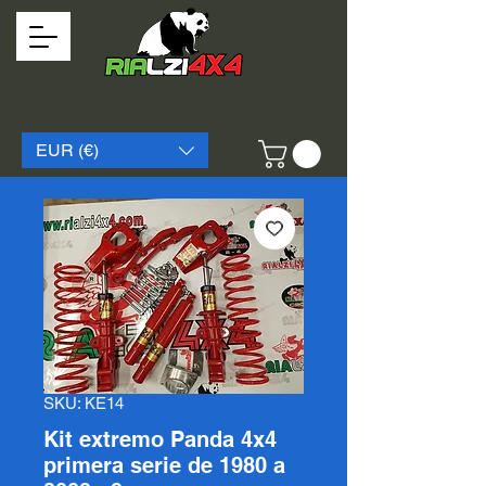
EUR (€)
SKU: KE14
Kit extremo Panda 4x4
primera serie de 1980 a