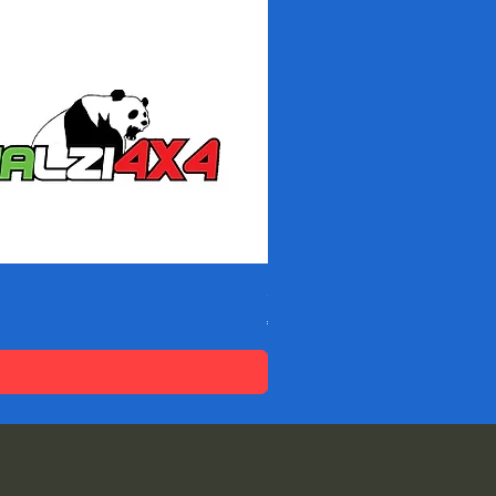
Spessori DACIA SANDERO -
価格
€95.04