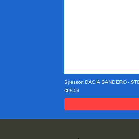
Spessori DACIA SANDERO - STE
価格
€95.04