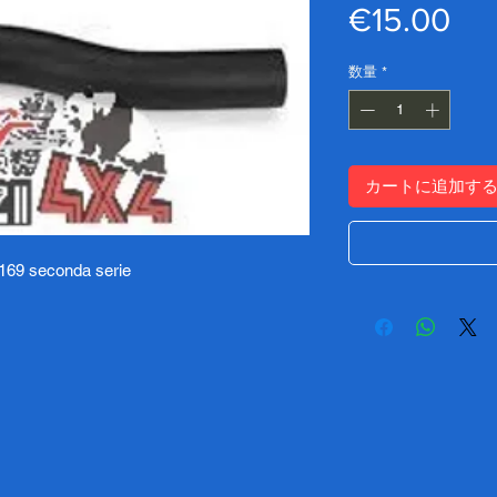
価
€15.00
格
数量
*
カートに追加す
 169 seconda serie