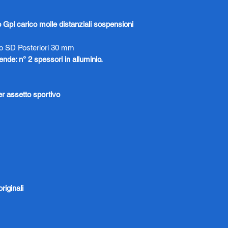
Gpl carico molle distanziali sospensioni
 SD Posteriori 30 mm
ende: n° 2 spessori in alluminio.
er assetto sportivo
riginali