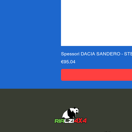
Spessori DACIA SANDERO - STE
価格
€95.04