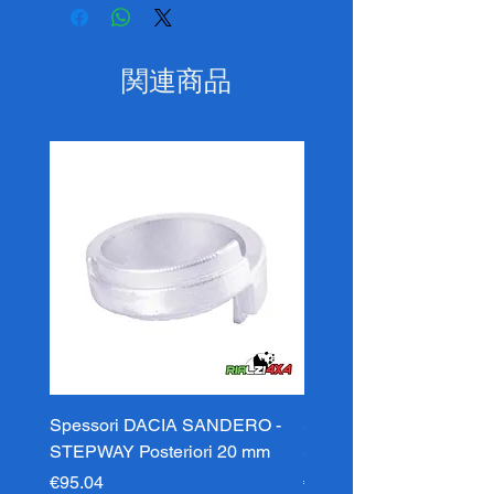
関連商品
Spessori DACIA SANDERO -
Spessori DACIA SAND
STEPWAY Posteriori 20 mm
STEPWAY Posteriori 3
価格
価格
€95.04
€95.04