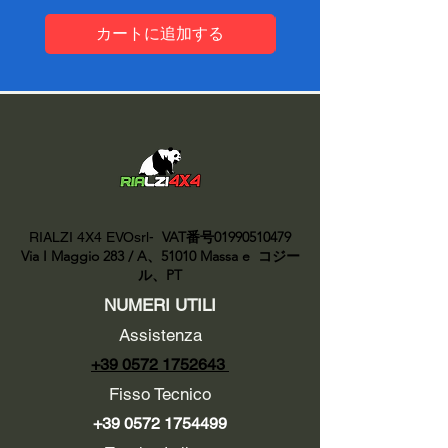
カートに追加する
VAT番号01990510479
RIALZI 4X4 EVOsrl-
Via I Maggio 283 / A、51010 Massa e
コジー
ル、PT
NUMERI UTILI
Assistenza
+39 0572 1752643
Fisso Tecnico
+39 0572 1754499