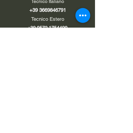
Tecnico Italiano
+39 3669846791
Tecnico Estero
+39 0572 1754499
LINK UTILI
Chi siamo
Contatti
Privacy policy
Cookie policy
Termini d'uso
EMAIL
Pec
rialzi4x4evo@pec.it
Eメール
info@rialzi4x4evo.store
e-mail preventivi