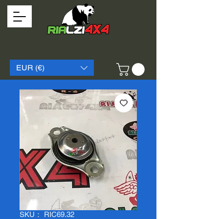
EUR (€)
SKU： RIC69.32