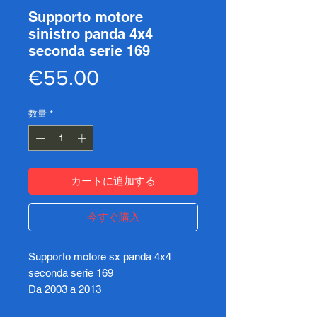
Supporto motore
sinistro panda 4x4
seconda serie 169
価
€55.00
格
数量
*
カートに追加する
今すぐ購入
Supporto motore sx panda 4x4
seconda serie 169
Da 2003 a 2013