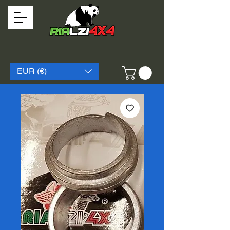
EUR (€)