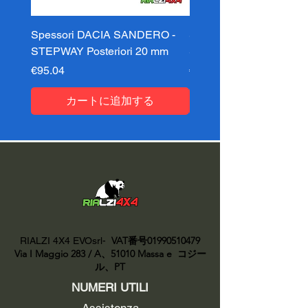
Spessori DACIA SANDERO -
Spessori DACIA SAND
STEPWAY Posteriori 20 mm
STEPWAY Posteriori 3
価格
価格
€95.04
€95.04
カートに追加する
VAT番号01990510479
RIALZI 4X4 EVOsrl-
Via I Maggio 283 / A、51010 Massa e
コジー
ル、PT
NUMERI UTILI
Assistenza