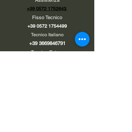
+39 0572 1752643
Fisso Tecnico
+39 0572 1754499
Tecnico Italiano
+39 3669846791
Tecnico Estero
+39 0572 1754499
LINK UTILI
Chi siamo
Contatti
Privacy policy
Cookie policy
Termini d'uso
EMAIL