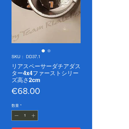
SKU： DD37.1
リアスペーサーダチアダス
ター4x4ファーストシリー
ズ高さ2cm
価
€68.00
格
数量
*