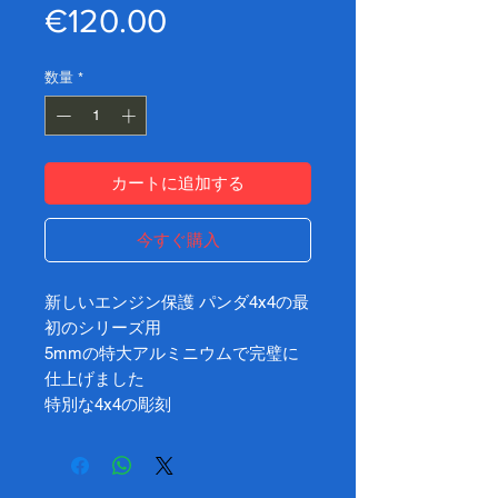
価
€120.00
格
数量
*
カートに追加する
今すぐ購入
新しいエンジン保護 パンダ4x4の最
初のシリーズ用
5mmの特大アルミニウムで完璧に
仕上げました
特別な4x4の彫刻