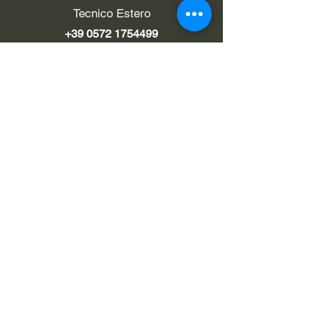
Tecnico Estero
+39 0572 1754499
LINK UTILI
Chi siamo
Contatti
Privacy policy
Cookie policy
Termini d'uso
EMAIL
Pec
rialzi4x4evo@pec.it
Eメール
info@rialzi4x4evo.store
e-mail preventivi
preventivi4x4@gmail.com