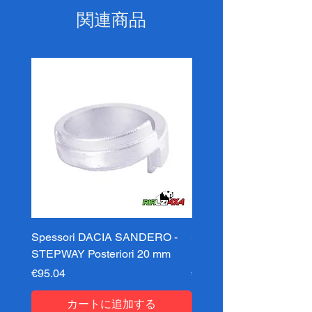
関連商品
Spessori DACIA SANDERO -
Spessori DACIA SAND
STEPWAY Posteriori 20 mm
STEPWAY Posteriori 3
価格
価格
€95.04
€95.04
カートに追加する