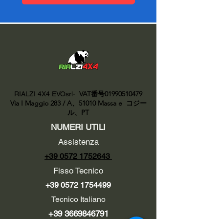
VAT番号01990510479
RIALZI 4X4 EVOsrl-
Via I Maggio 283 / A、51010 Massa e
コジー
ル、PT
NUMERI UTILI
Assistenza
+39 0572 1752643
Fisso Tecnico
+39 0572 1754499
Tecnico Italiano
+39 3669846791