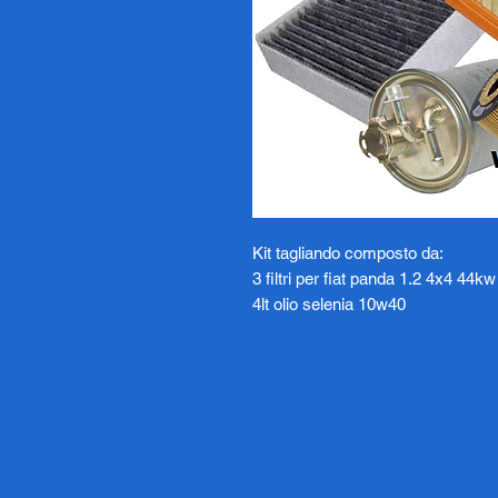
Kit tagliando composto da:
3 filtri per fiat panda 1.2 4x4 44
4lt olio selenia 10w40