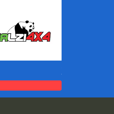
Spessori DACIA SANDERO -
価格
€95.04