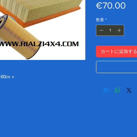
価
€70.00
格
数量
*
カートに追加す
kw 60cv +