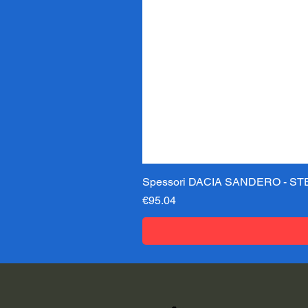
Spessori DACIA SANDERO - STE
価格
€95.04