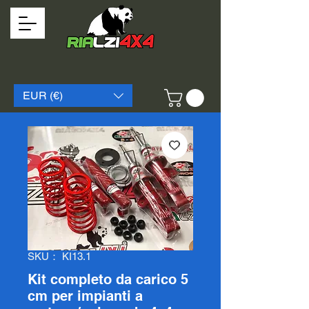
EUR (€)
SKU： KI13.1
Kit completo da carico 5
cm per impianti a