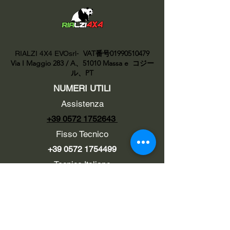
VAT番号01990510479
RIALZI 4X4 EVOsrl-
Via I Maggio 283 / A、51010 Massa e
コジー
ル、PT
NUMERI UTILI
Assistenza
+39 0572 1752643
Fisso Tecnico
+39 0572 1754499
Tecnico Italiano
+39 3669846791
Tecnico Estero
+39 0572 1754499