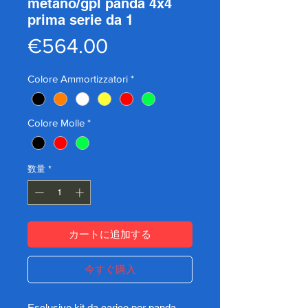
metano/gpl panda 4x4
prima serie da 1
価
€564.00
格
Colore Ammortizzatori
*
Colore Molle
*
数量
*
カートに追加する
今すぐ購入
Esclusivo kit da carico per panda