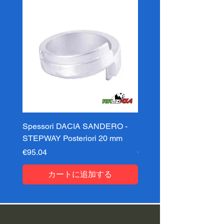
Spessori DACIA SANDERO -
Spessori DACIA SAND
STEPWAY Posteriori 20 mm
STEPWAY Posteriori 3
価格
価格
€95.04
€95.04
カートに追加する