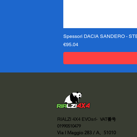
Spessori DACIA SANDERO - STE
価格
€95.04
RIALZI 4X4 EVOsrl-
VAT番号
01990510479
Via I Maggio 283 / A、51010