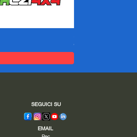
Spessori DACIA SANDERO -
価格
€95.04
SEGUICI SU
EMAIL
Pec