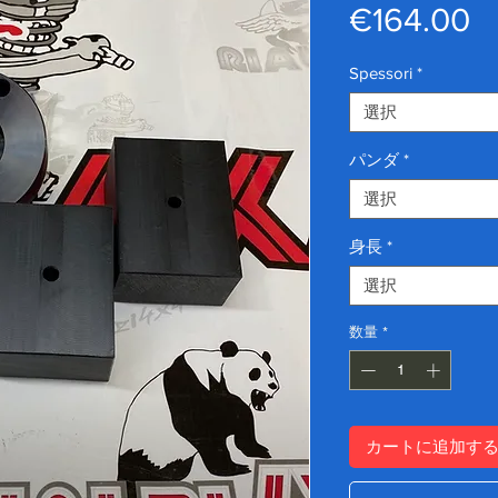
€164.00
Spessori
*
選択
パンダ
*
選択
身長
*
選択
数量
*
カートに追加す