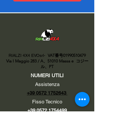
VAT番号01990510479
RIALZI 4X4 EVOsrl-
Via I Maggio 283 / A、51010 Massa e
コジー
ル、PT
NUMERI UTILI
Assistenza
+39 0572 1752643
Fisso Tecnico
+39 0572 1754499
Tecnico Italiano
+39 3669846791