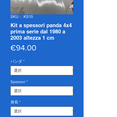
SKU： KS15
Kit a spessori panda 4x4
prima serie dal 1980 a
2003 altezza 1 cm
価
€94.00
格
パンダ
*
Spessori
*
身長
*