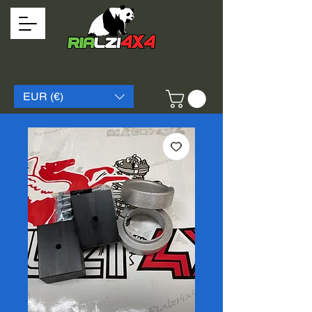
EUR (€)