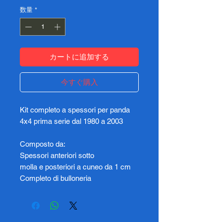
数量
*
カートに追加する
今すぐ購入
Kit completo a spessori per panda
4x4 prima serie dal 1980 a 2003
Composto da:
Spessori anteriori sotto
molla e posteriori a cuneo da 1 cm
Completo di bulloneria