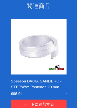
関連商品
Spessori DACIA SANDERO -
Spessori DACIA SAND
STEPWAY Posteriori 20 mm
STEPWAY Posteriori 3
価格
価格
€95.04
€95.04
カートに追加する