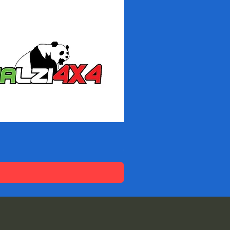
Spessori DACIA SANDERO -
価格
€95.04