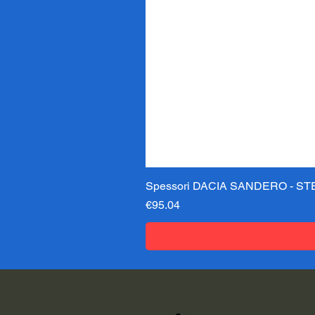
Spessori DACIA SANDERO - STE
価格
€95.04