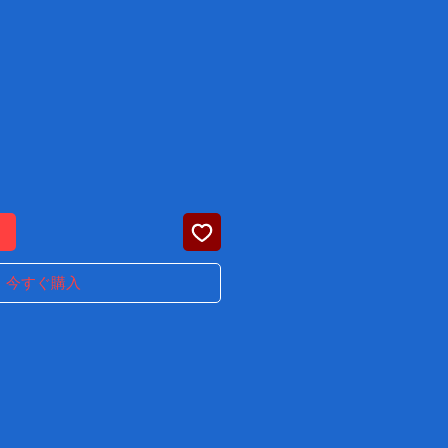
価
格
る
今すぐ購入