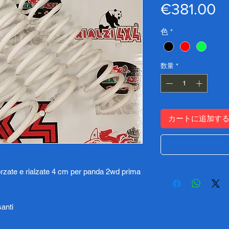
€381.00
色
*
数量
*
カートに追加す
nforzate e rialzate 4 cm per panda 2wd prima
anti