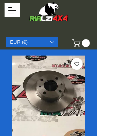
EUR (€)