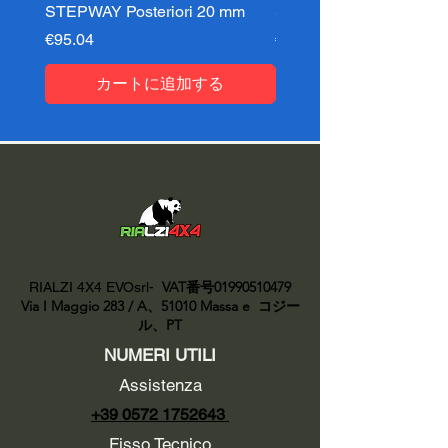
STEPWAY Posteriori 20 mm
STEPWAY Posteriori 3
価格
価格
€95.04
€95.04
カートに追加する
VAT番号01990510479
RIALZI 4X4 EVOsrl-
Via I Maggio 283 / A、51010 Massa e
コジー
ル、PT
NUMERI UTILI
Assistenza
+39 0572 1752643
Fisso Tecnico