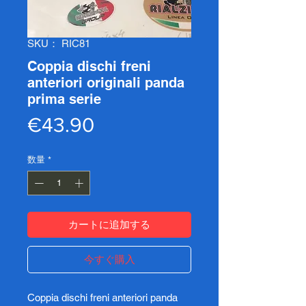
SKU： RIC81
Coppia dischi freni
anteriori originali panda
prima serie
価
€43.90
格
数量
*
カートに追加する
今すぐ購入
Coppia dischi freni anteriori panda