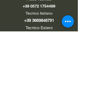
+39 0572 1754499
Tecnico Italiano
+39 3669846791
Tecnico Estero
+39 0572 1754499
LINK UTILI
Chi siamo
Contatti
Privacy policy
Cookie policy
Termini d'uso
EMAIL
Pec
rialzi4x4evo@pec.it
Eメール