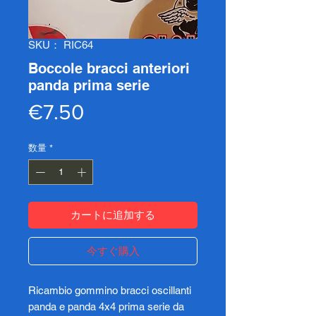
SKU： RIC64
Boccole bracci anteriori
panda prima serie
価
€7.50
格
数量
*
カートに追加する
今すぐ購入
Ricambio gommino bracci oscillanti
panda e panda 4x4 prima serie da