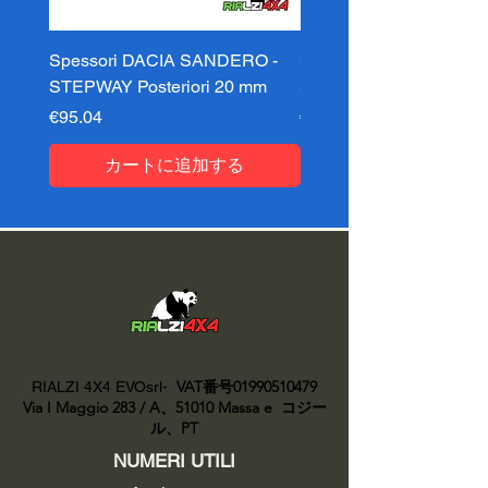
Spessori DACIA SANDERO -
Spessori DACIA SAND
STEPWAY Posteriori 20 mm
STEPWAY Posteriori 3
価格
価格
€95.04
€95.04
カートに追加する
VAT番号01990510479
RIALZI 4X4 EVOsrl-
Via I Maggio 283 / A、51010 Massa e
コジー
ル、PT
NUMERI UTILI