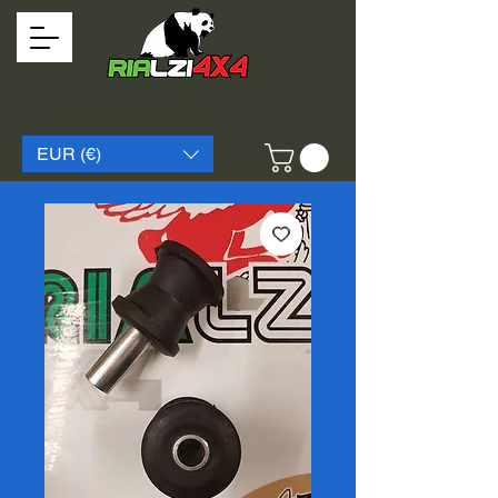
EUR (€)