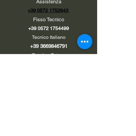
Assistenza
+39 0572 1752643
Fisso Tecnico
+39 0572 1754499
Tecnico Italiano
+39 3669846791
Tecnico Estero
+39 0572 1754499
LINK UTILI
Chi siamo
Contatti
Privacy policy
Cookie policy
Termini d'uso
EMAIL