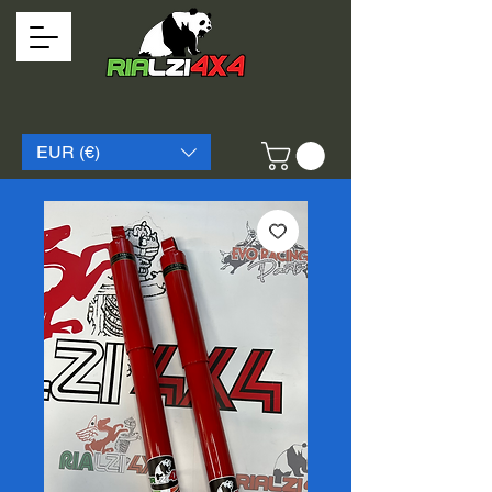
EUR (€)