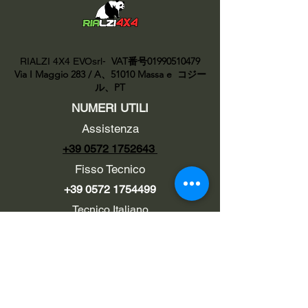
VAT番号01990510479
RIALZI 4X4 EVOsrl-
Via I Maggio 283 / A、51010 Massa e
コジー
ル、PT
NUMERI UTILI
Assistenza
+39 0572 1752643
Fisso Tecnico
+39 0572 1754499
Tecnico Italiano
+39 3669846791
Tecnico Estero
+39 0572 1754499
LINK UTILI