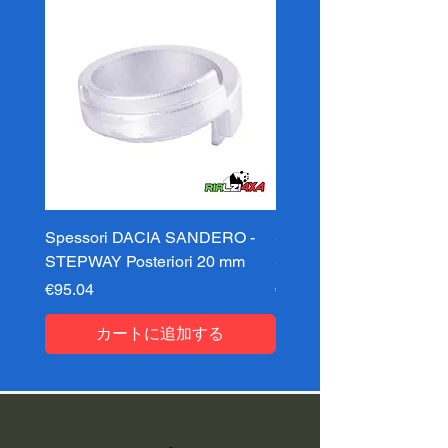
Spessori DACIA SANDERO -
Spessori DACIA SAND
STEPWAY Posteriori 20 mm
STEPWAY Posteriori 3
価格
価格
€95.04
€95.04
カートに追加する