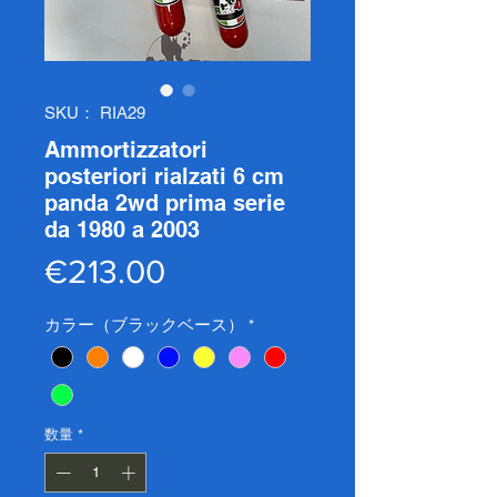
SKU： RIA29
Ammortizzatori
posteriori rialzati 6 cm
panda 2wd prima serie
da 1980 a 2003
価
€213.00
格
カラー（ブラックベース）
*
数量
*