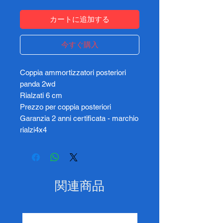
カートに追加する
今すぐ購入
Coppia ammortizzatori posteriori
panda 2wd
Rialzati 6 cm
Prezzo per coppia posteriori
Garanzia 2 anni certificata - marchio
rialzi4x4
関連商品