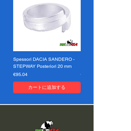
Spessori DACIA SANDERO -
Spessori DACIA SAND
STEPWAY Posteriori 20 mm
STEPWAY Posteriori 3
価格
価格
€95.04
€95.04
カートに追加する