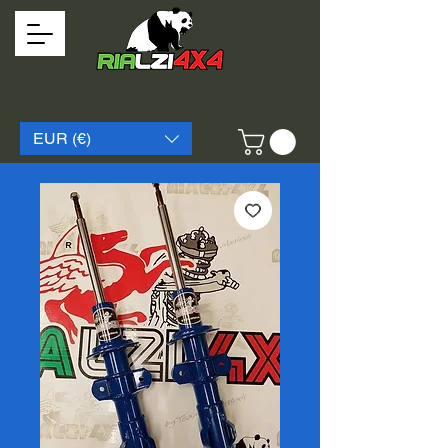
EUR (€)