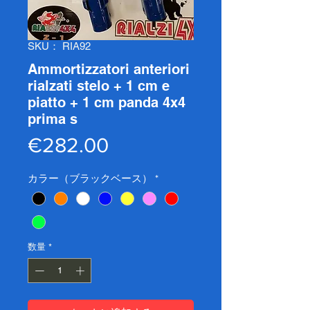
SKU： RIA92
Ammortizzatori anteriori
rialzati stelo + 1 cm e
piatto + 1 cm panda 4x4
prima s
価
€282.00
格
カラー（ブラックベース）
*
数量
*