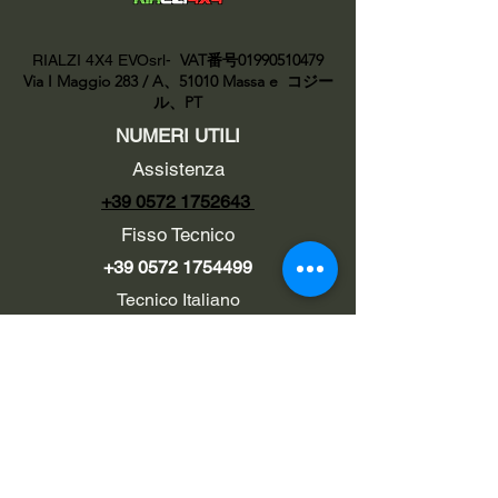
VAT番号01990510479
RIALZI 4X4 EVOsrl-
Via I Maggio 283 / A、51010 Massa e
コジー
ル、PT
NUMERI UTILI
Assistenza
+39 0572 1752643
Fisso Tecnico
+39 0572 1754499
Tecnico Italiano
+39 3669846791
Tecnico Estero
+39 0572 1754499
LINK UTILI
Chi siamo