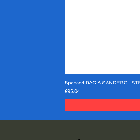
Spessori DACIA SANDERO - STE
価格
€95.04