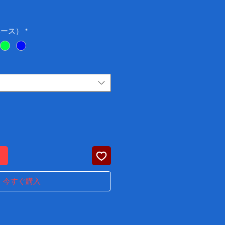
価
格
ベース）
*
る
今すぐ購入