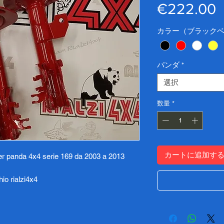
€222.00
カラー（ブラック
パンダ
*
選択
数量
*
カートに追加す
per panda 4x4 serie 169 da 2003 a 2013
io rialzi4x4