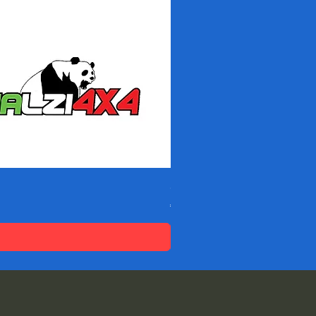
Spessori DACIA SANDERO -
価格
€95.04