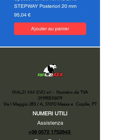
STEPWAY Posteriori 20 mm
STEPWAY Posteriori 3
Prix
Prix
95,04 €
95,04 €
Ajouter au panier
Numéro de TVA
RIALZI 4X4 EVO srl -
01990510479
Via I Maggio 283 / A, 51010 Massa e
Cozzile, PT
NUMERI UTILI
Assistenza
+39 0572 1752643