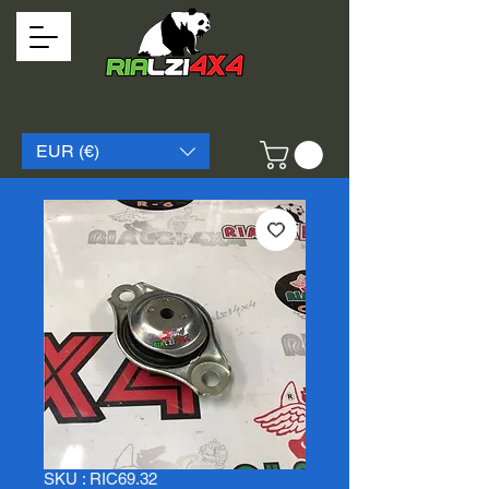
EUR (€)
SKU : RIC69.32