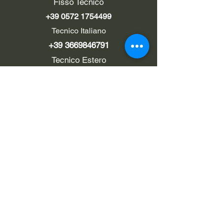
Fisso Tecnico
+39 0572 1754499
Tecnico Italiano
+39 3669846791
Tecnico Estero
+39 0572 1754499
LINK UTILI
Chi siamo
Contatti
Privacy policy
Cookie policy
Termini d'uso
EMAIL
Pec
rialzi4x4evo@pec.it
e-mail