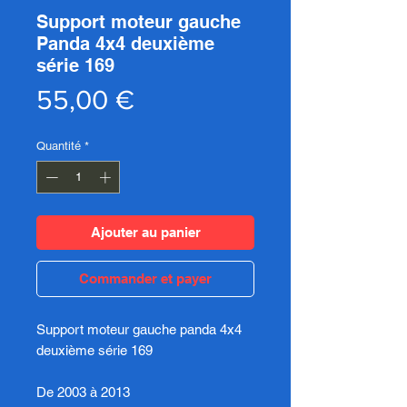
Support moteur gauche
Panda 4x4 deuxième
série 169
Prix
55,00 €
Quantité
*
Ajouter au panier
Commander et payer
Support moteur gauche panda 4x4
deuxième série 169
De 2003 à 2013