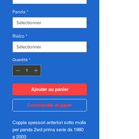
Panda
*
Rialzo
*
Quantité
*
Ajouter au panier
Commander et payer
Coppia spessori anteriori sotto molla
per panda 2wd prima serie da 1980
a 2003