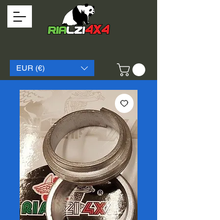
EUR (€)