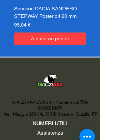
Spessori DACIA SANDERO -
Spessori DACIA SAND
STEPWAY Posteriori 20 mm
STEPWAY Posteriori 3
Prix
Prix
95,04 €
95,04 €
Ajouter au panier
Numéro de TVA
RIALZI 4X4 EVO srl -
01990510479
Via I Maggio 283 / A, 51010 Massa e
Cozzile, PT
NUMERI UTILI
Assistenza