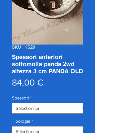
SKU : KS29
Spessori anteriori
sottomolla panda 2wd
altezza 3 cm PANDA OLD
Prix
84,00 €
Spessori
*
Tipologia
*