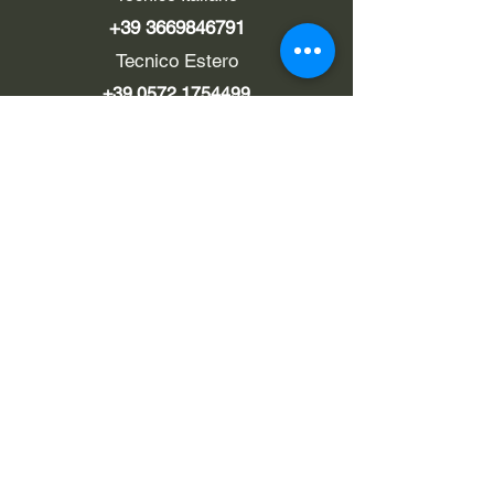
+39 3669846791
Tecnico Estero
+39 0572 1754499
LINK UTILI
Chi siamo
Contatti
Privacy policy
Cookie policy
Termini d'uso
EMAIL
Pec
rialzi4x4evo@pec.it
e-mail
info@rialzi4x4evo.store
e-mail preventivi
preventivi4x4@gmail.com