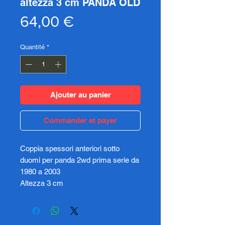
altezza 3 cm PANDA OLD
Prix
64,00 €
Quantité
*
Ajouter au panier
Commander et payer
Coppia spessori anteriori sotto
duomi per panda 2wd prima serie da
1980 a 2003
Altezza 3 cm