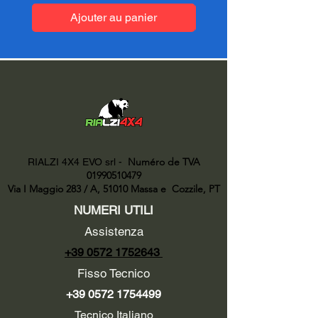
Ajouter au panier
Numéro de TVA
RIALZI 4X4 EVO srl -
01990510479
Via I Maggio 283 / A, 51010 Massa e
Cozzile, PT
NUMERI UTILI
Assistenza
+39 0572 1752643
Fisso Tecnico
+39 0572 1754499
Tecnico Italiano