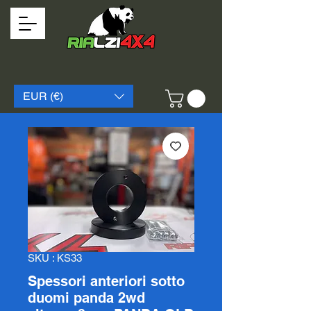
EUR (€)
SKU : KS33
Spessori anteriori sotto
duomi panda 2wd