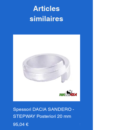
Articles
similaires
Spessori DACIA SANDERO -
Spessori DACIA SAND
STEPWAY Posteriori 20 mm
STEPWAY Posteriori 3
Prix
Prix
95,04 €
95,04 €