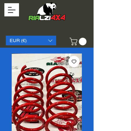
EUR (€)