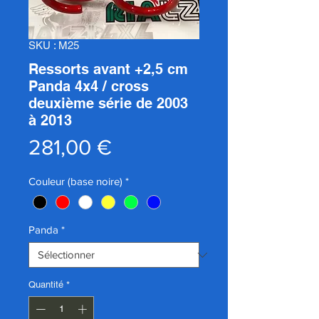
SKU : M25
Ressorts avant +2,5 cm
Panda 4x4 / cross
deuxième série de 2003
à 2013
Prix
281,00 €
Couleur (base noire)
*
Panda
*
Quantité
*