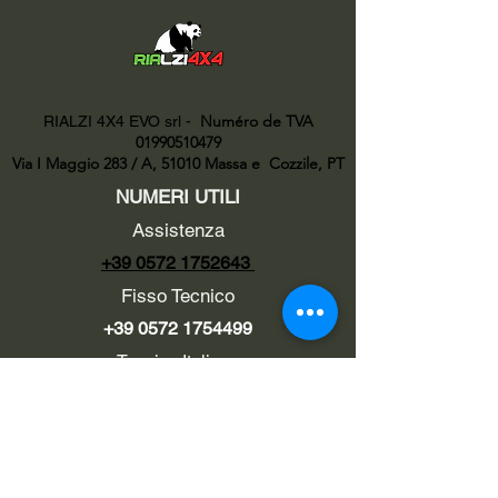
Numéro de TVA
RIALZI 4X4 EVO srl -
01990510479
Via I Maggio 283 / A, 51010 Massa e
Cozzile, PT
NUMERI UTILI
Assistenza
+39 0572 1752643
Fisso Tecnico
+39 0572 1754499
Tecnico Italiano
+39 3669846791
Tecnico Estero
+39 0572 1754499