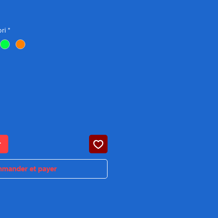
rix
ri
*
r
mander et payer