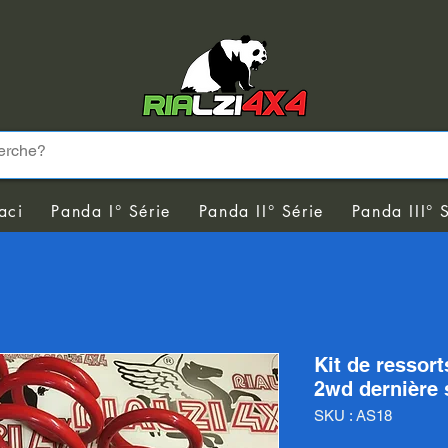
aci
Panda I° Série
Panda II° Série
Panda III° 
Kit de ressor
2wd dernière 
SKU : AS18