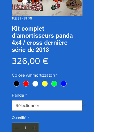
SKU : R26
Kit complet
d'amortisseurs panda
4x4 / cross dernière
série de 2013
Prix
326,00 €
Colore Ammortizzatori
*
Panda
*
Quantité
*