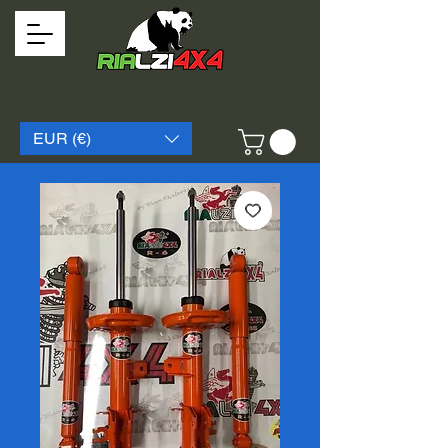
EUR (€)