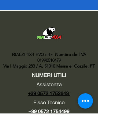
Numéro de TVA
RIALZI 4X4 EVO srl -
01990510479
Via I Maggio 283 / A, 51010 Massa e
Cozzile, PT
NUMERI UTILI
Assistenza
+39 0572 1752643
Fisso Tecnico
+39 0572 1754499
Tecnico Italiano
+39 3669846791