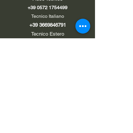
+39 0572 1754499
Tecnico Italiano
+39 3669846791
Tecnico Estero
+39 0572 1754499
LINK UTILI
Chi siamo
Contatti
Privacy policy
Cookie policy
Termini d'uso
EMAIL
Pec
rialzi4x4evo@pec.it
e-mail