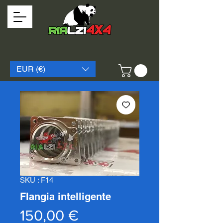
EUR (€)
SKU : F14
Flangia intelligente
Prix
150,00 €