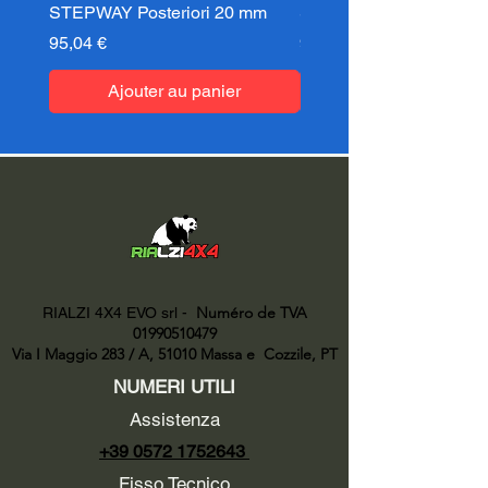
STEPWAY Posteriori 20 mm
STEPWAY Posteriori 3
Prix
Prix
95,04 €
95,04 €
Ajouter au panier
Numéro de TVA
RIALZI 4X4 EVO srl -
01990510479
Via I Maggio 283 / A, 51010 Massa e
Cozzile, PT
NUMERI UTILI
Assistenza
+39 0572 1752643
Fisso Tecnico