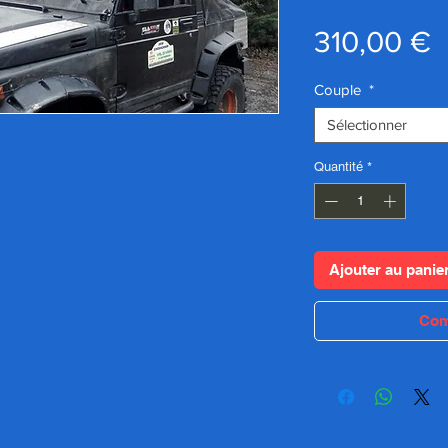
P
310,00 €
Couple
*
Sélectionner
Quantité
*
Ajouter au panie
Com