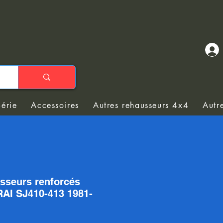
Série
Accessoires
Autres rehausseurs 4x4
Autr
isseurs renforcés
I SJ410-413 1981-