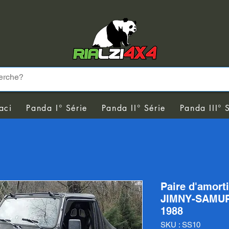
aci
Panda I° Série
Panda II° Série
Panda III° 
Paire d'amort
JIMNY-SAMURA
1988
SKU : SS10