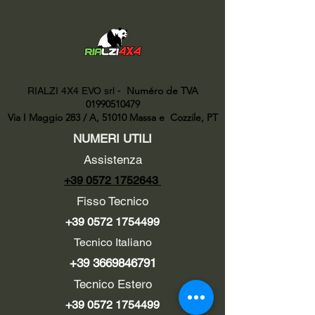
Numéro de TVA
RIALZI 4X4 EVO srl -
01990510479
Via I Maggio 283 / A, 51010 Massa e
Cozzile, PT
NUMERI UTILI
Assistenza
+39 0572 1752643
Fisso Tecnico
+39 0572 1754499
Tecnico Italiano
+39 3669846791
Tecnico Estero
+39 0572 1754499