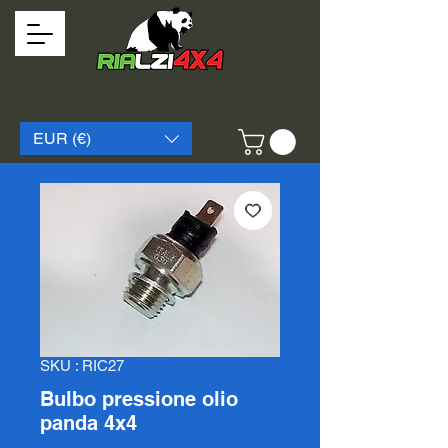
EUR (€)
SKU : RIC27
Bulbo pressione olio
panda 4x4