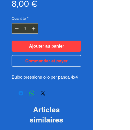
Prix
8,00 €
Quantité
*
Ajouter au panier
Commander et payer
Bulbo pressione olio per panda 4x4
Articles
similaires