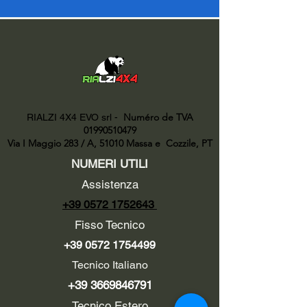
Numéro de TVA
RIALZI 4X4 EVO srl -
01990510479
Via I Maggio 283 / A, 51010 Massa e
Cozzile, PT
NUMERI UTILI
Assistenza
+39 0572 1752643
Fisso Tecnico
+39 0572 1754499
Tecnico Italiano
+39 3669846791
Tecnico Estero