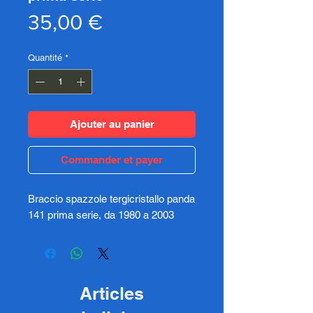
Prix
35,00 €
Quantité
*
Ajouter au panier
Commander et payer
Braccio spazzole tergicristallo panda
141 prima serie, da 1980 a 2003
Articles