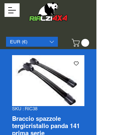
EUR (€)
SKU : RIC38
Braccio spazzole
tergicristallo panda 141
prima serie