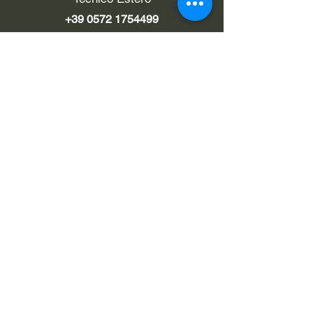
+39 0572 1754499
LINK UTILI
Chi siamo
Contatti
Privacy policy
Cookie policy
Termini d'uso
EMAIL
Pec
rialzi4x4evo@pec.it
e-mail
info@rialzi4x4evo.store
e-mail preventivi
preventivi4x4@gmail.com
SEGUICI SU