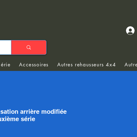
Série
Accessoires
Autres rehausseurs 4x4
Autr
isation arrière modifiée
uxième série