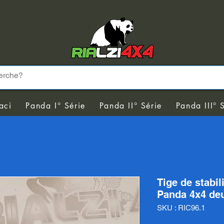
aci
Panda I° Série
Panda II° Série
Panda III° 
Tige de stabil
Panda 4x4 de
SKU : RIC96.1