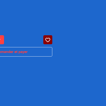
ix
r
mander et payer