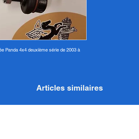
ifiée Panda 4x4 deuxième série de 2003 à
Articles similaires