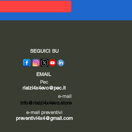
SEGUICI SU
EMAIL
Pec
rialzi4x4evo@pec.it
e-mail
info@rialzi4x4evo.store
e-mail preventivi
preventivi4x4@gmail.com