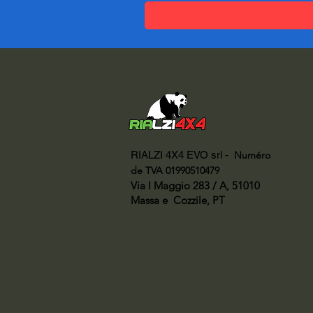
RIALZI 4X4 EVO srl -
Numéro
de TVA 01990510479
Via I Maggio 283 / A, 51010
Massa e
Cozzile, PT