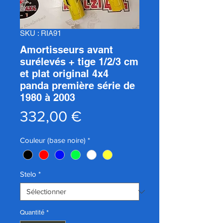
SKU : RIA91
Amortisseurs avant
surélevés + tige 1/2/3 cm
et plat original 4x4
panda première série de
1980 à 2003
Prix
332,00 €
Couleur (base noire)
*
Stelo
*
Quantité
*