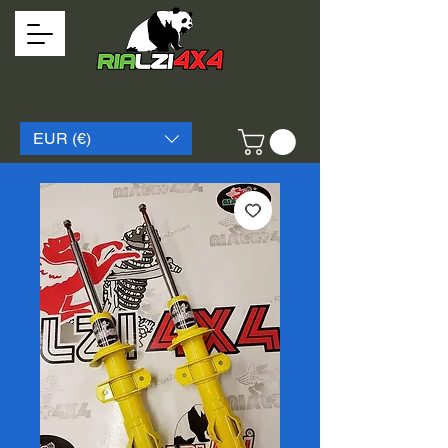
EUR (€)