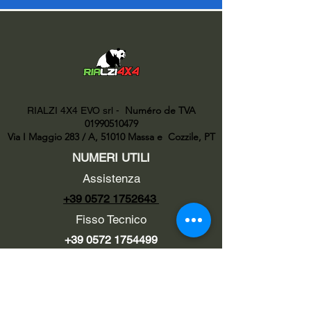
Numéro de TVA
RIALZI 4X4 EVO srl -
01990510479
Via I Maggio 283 / A, 51010 Massa e
Cozzile, PT
NUMERI UTILI
Assistenza
+39 0572 1752643
Fisso Tecnico
+39 0572 1754499
Tecnico Italiano
+39 3669846791
Tecnico Estero