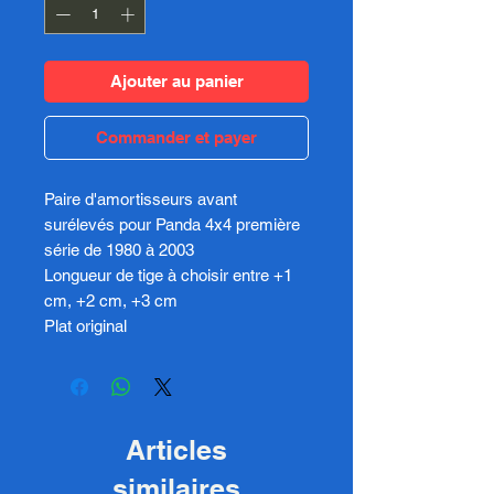
Ajouter au panier
Commander et payer
Paire d'amortisseurs avant
surélevés pour Panda 4x4 première
série de 1980 à 2003
Longueur de tige à choisir entre +1
cm, +2 cm, +3 cm
Plat original
Articles
similaires