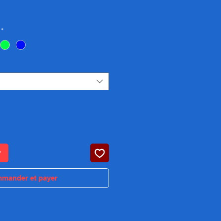
Prix
*
r
mander et payer