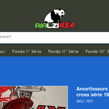
aci
Panda I° Série
Panda II° Série
Panda III° 
Amortisseurs 
cross série 1
SKU : R21