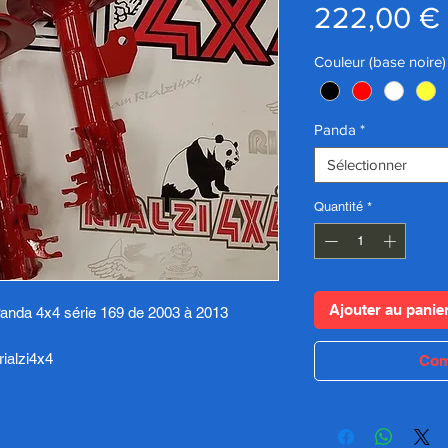
222,00 €
Couleur (base noire)
Panda
*
Sélectionner
Quantité
*
Ajouter au panie
Panda 4x4 série 169 de 2003 à 2013
rialzi4x4
Com