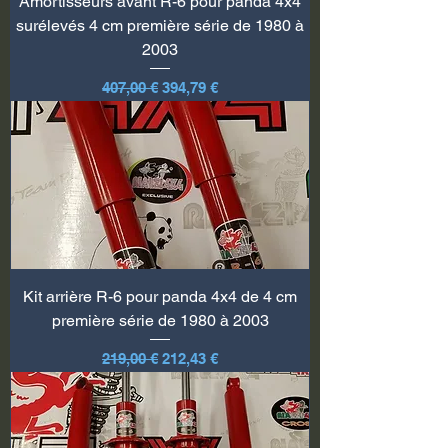
Amortisseurs avant R-6 pour panda 4x4
surélevés 4 cm première série de 1980 à
2003
Prix original
Prix promotionnel
407,00 €
394,79 €
Kit arrière R-6 pour panda 4x4 de 4 cm
première série de 1980 à 2003
Prix original
Prix promotionnel
219,00 €
212,43 €