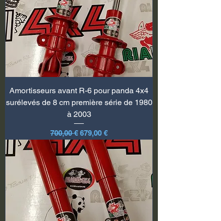
Amortisseurs avant R-6 pour panda 4x4
surélevés de 8 cm première série de 1980
à 2003
Prix original
Prix promotionnel
700,00 €
679,00 €