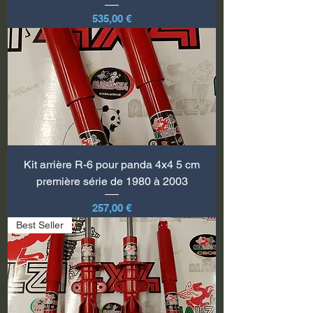
Prix
535,00 €
Kit arrière R-6 pour panda 4x4 5 cm
première série de 1980 à 2003
Prix
257,00 €
Best Seller