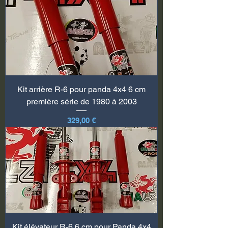
Kit arrière R-6 pour panda 4x4 6 cm
première série de 1980 à 2003
Prix
329,00 €
Kit élévateur R-6 6 cm pour Panda 4x4