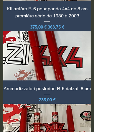
Kit arrière R-6 pour panda 4x4 de 8 cm
première série de 1980 à 2003
Prix original
Prix promotionnel
375,00 €
363,75 €
Ammortizzatori posteriori R-6 rialzati 8 cm
Prix
235,00 €