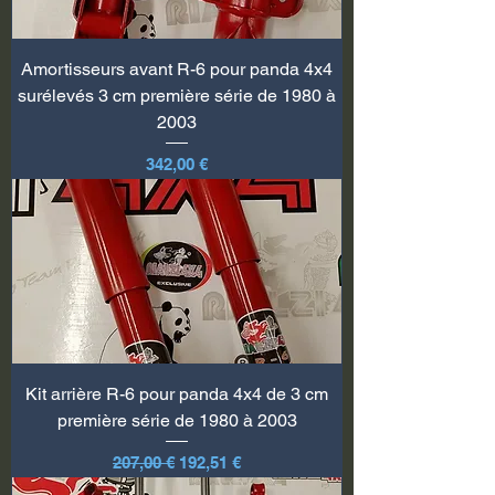
Amortisseurs avant R-6 pour panda 4x4
surélevés 3 cm première série de 1980 à
2003
Prix
342,00 €
Kit arrière R-6 pour panda 4x4 de 3 cm
première série de 1980 à 2003
Prix original
Prix promotionnel
207,00 €
192,51 €