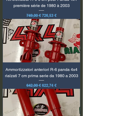
première série de 1980 à 2003
Prix original
Prix promotionnel
749,00 €
726,53 €
Ammortizzatori anteriori R-6 panda 4x4
rialzati 7 cm prima serie da 1980 a 2003
Prix original
Prix promotionnel
642,00 €
622,74 €