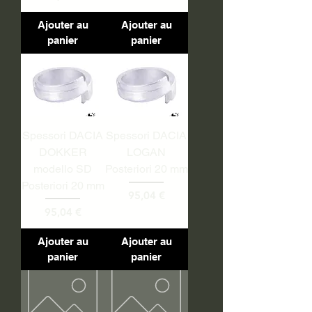
Ajouter au
Ajouter au
panier
panier
Spessori DACIA
Spessori DACIA
DOKKER
LOGAN
modello SD
Posteriori 20 mm
Posteriori 20 mm
Prix
95,04 €
Prix
95,04 €
Ajouter au
Ajouter au
panier
panier