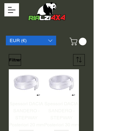
EUR (€)
Filtrer
Spessori DACIA
Spessori DACIA
SANDERO -
SANDERO -
STEPWAY
STEPWAY
Posteriori 20 mm
Posteriori 30 mm