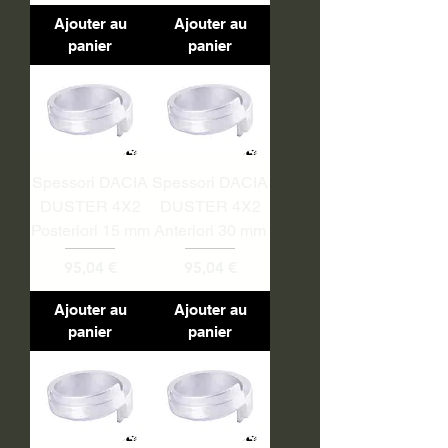
Ajouter au
Ajouter au
panier
panier
Spessori DACIA
Spessori DACIA
DUSTER 4X2
DUSTER 4X2
Posteriori 15 mm
Anteriori 30 mm
Prix
Prix
95,04 €
95,04 €
Ajouter au
Ajouter au
panier
panier