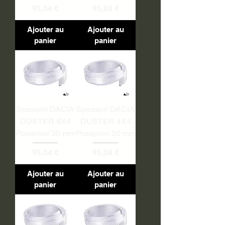
Prix
Prix
95,04 €
95,04 €
Ajouter au
Ajouter au
panier
panier
Spessori DACIA
Spessori DACIA
DUSTER 4X4
DUSTER 4X4
Posteriori 30 mm
Posteriori 20 mm
Prix
Prix
95,04 €
95,04 €
Ajouter au
Ajouter au
panier
panier