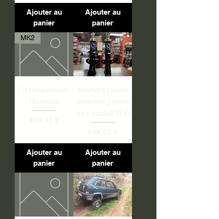
Ajouter au
Ajouter au
panier
panier
MK2
Kit sospensioni
Ammortizzatori
Marbella
anteriori panda
4x4 rialzati R-6
Prix
409,32 €
Prix
496,80 €
Ajouter au
Ajouter au
panier
panier