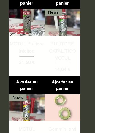
panier
panier
News
MOTUL Pulitore
PULITORE
Iniettori
CATALITICO
MOTUL
Prix
21,60 €
Prix
14,04 €
Ajouter au
Ajouter au
panier
panier
News
MOTUL
Gommini anti