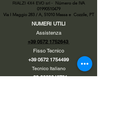
Número de IVA
RIALZI 4X4 EVO srl -
01990510479
Via I Maggio 283 / A, 51010 Massa e
Cozzile, PT
NUMERI UTILI
Assistenza
+39 0572 1752643
Fisso Tecnico
+39 0572 1754499
Tecnico Italiano
+39 3669846791
Tecnico Estero
+39 0572 1754499
LINK UTILI
Chi siamo
Contatti