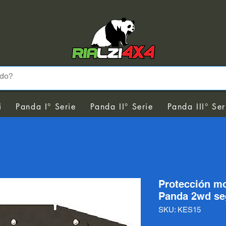
i
Panda I° Serie
Panda II° Serie
Panda III° Ser
Protección mo
Panda 2wd se
SKU: KES15