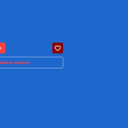
recio
o
ealizar compra